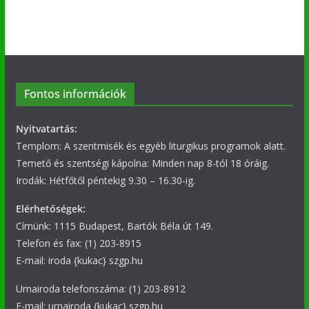
Fontos információk
Nyitvatartás:
Templom: A szentmisék és egyéb liturgikus programok alatt.
Temető és szentségi kápolna: Minden nap 8-tól 18 óráig.
Irodák: Hétfőtől péntekig 9.30 – 16.30-ig.
Elérhetőségek:
Címünk: 1115 Budapest, Bartók Béla út 149.
Telefon és fax: (1) 203-8915
E-mail: iroda {kukac} szgp.hu
Urnairoda telefonszáma: (1) 203-8912
E-mail: urnairoda {kukac} szgp.hu