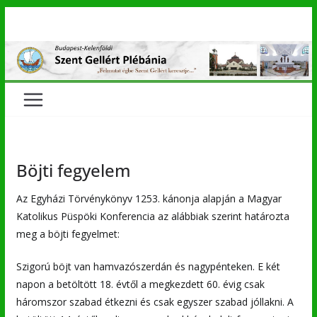
Skip
to
content
Böjti fegyelem
Az Egyházi Törvénykönyv 1253. kánonja alapján a Magyar
Katolikus Püspöki Konferencia az alábbiak szerint határozta
meg a böjti fegyelmet:
Szigorú böjt van hamvazószerdán és nagypénteken. E két
napon a betöltött 18. évtől a megkezdett 60. évig csak
háromszor szabad étkezni és csak egyszer szabad jóllakni. A