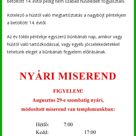
betöltött 14. évtől pedig nem szabad húseledelt fogyasztani.
Kötelező a hústól való megtartóztatás a nagyböjt péntekjein
a betöltött 14. évtől.
Az év többi péntekje egyszerű bűnbánati nap, amikor vagy
hústól való tartózkodással, vagy egyéb jócselekedetekkel
tehetünk eleget a bűnbánati fegyelem előírásának.