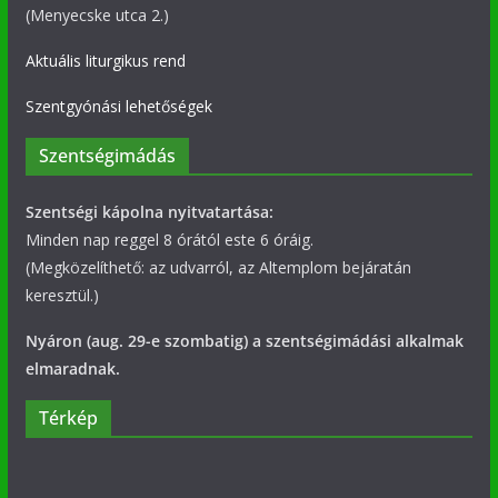
(Menyecske utca 2.)
Aktuális liturgikus rend
Szentgyónási lehetőségek
Szentségimádás
Szentségi kápolna nyitvatartása:
Minden nap reggel 8 órától este 6 óráig.
(Megközelíthető: az udvarról, az Altemplom bejáratán
keresztül.)
Nyáron (aug. 29-e szombatig) a szentségimádási alkalmak
elmaradnak.
Térkép