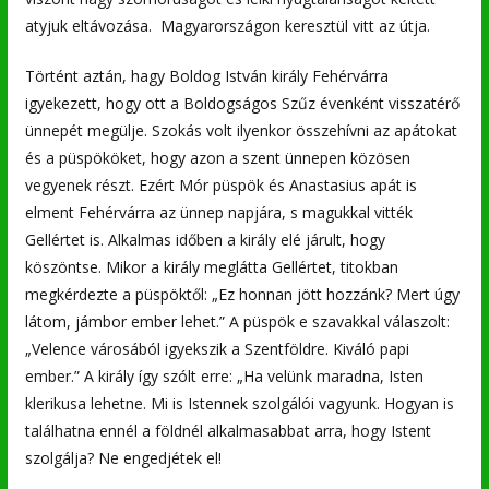
atyjuk eltávozása. Magyarországon keresztül vitt az útja.
Történt aztán, hagy Boldog István király Fehérvárra
igyekezett, hogy ott a Boldogságos Szűz évenként visszatérő
ünnepét megülje. Szokás volt ilyenkor összehívni az apátokat
és a püspököket, hogy azon a szent ünnepen közösen
vegyenek részt. Ezért Mór püspök és Anastasius apát is
elment Fehérvárra az ünnep napjára, s magukkal vitték
Gellértet is. Alkalmas időben a király elé járult, hogy
köszöntse. Mikor a király meglátta Gellértet, titokban
megkérdezte a püspöktől: „Ez honnan jött hozzánk? Mert úgy
látom, jámbor ember lehet.” A püspök e szavakkal válaszolt:
„Velence városából igyekszik a Szentföldre. Kiváló papi
ember.” A király így szólt erre: „Ha velünk maradna, Isten
klerikusa lehetne. Mi is Istennek szolgálói vagyunk. Hogyan is
találhatna ennél a földnél alkalmasabbat arra, hogy Istent
szolgálja? Ne engedjétek el!