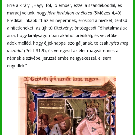
Erre a király: „Hagyj föl, jó ember, ezzel a szándékoddal, és
maradj velünk, hogy
jóra forduljon az életed
(5Mózes 4,40).
Prédikálj inkább itt az én népemnek, erősítsd a hívőket, térítsd
a hitetleneket, az újhitű ültetvényt öntözgesd! Fölhatalmazlak
arra, hogy királyságomban akárhol prédikálj, és vezetőket
adok melléd, hogy éjjel-nappal szolgáljanak, te csak
nyisd meg
a szádat
(Péld. 31,9), és vetegesd az élet magvát ennek a
népnek a szívébe. Jeruzsálembe ne igyekezzél, el sem
engedlek.”