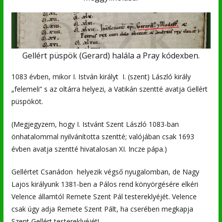
Gellért püspök (Gerard) halála a Pray kódexben.
1083 évben, mikor I. István királyt I. (szent) László király
„felemeli” s az oltárra helyezi, a Vatikán szentté avatja Gellért
püspököt.
(Megjegyzem, hogy I. Istvánt Szent László 1083-ban
önhatalommal nyilvánította szentté; valójában csak 1693
évben avatja szentté hivatalosan XI. Incze pápa.)
Gellértet Csanádon helyezik végső nyugalomban, de Nagy
Lajos királyunk 1381-ben a Pálos rend könyörgésére elkéri
Velence államtól Remete Szent Pál testereklyéjét. Velence
csak úgy adja Remete Szent Pált, ha cserében megkapja
Szent Gellért testereklyéjét!