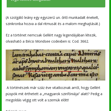
(A szolgáló leány egy egyszerű un. őrlő munkadalt énekelt,
szinkronba hozva a dal ritmusát és a malom meghajtását.)
Ez a történet nemcsak Gellért nagy legendájában létezik,
olvasható a Bécsi Mondsee codexben is: Cod. 3662.
A történészek már száz éve vitatkoznak arról, hogy Gellért
püspök mit érthetett a „magyarok szinfóniája” alatt? Pedig a
megoldás végig ott volt a szemük előtt!