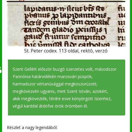
St. Peter codex. 113 oldal, rektó, verzó
Szent Gellért először buzgó szerzetes volt, másodszor
Pannónia határvidékén marosvári püspök,
harmadszor vértanúsággal megkoszorúzott;
megkövezvén ugyanis, mint Szent István, azokért,
akik megkövezték, térdre esve könyörgött Istenhez,
végül karddal átdöfve örök örömben él.
Részlet a nagy legendából: