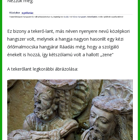
Nézzük meg:
Ez bizony a tekerő-lant, más néven nyenyere nevű középkori
hangszer volt, melynek a hangja nagyon hasonlít egy kézi
őrlőmalmocska hangjára! Ráadás még, hogy a szolgáló
énekelt is hozzá, így kétszólamú volt a hallott „zene”
A tekerőlant legkorábbi ábrázolása: