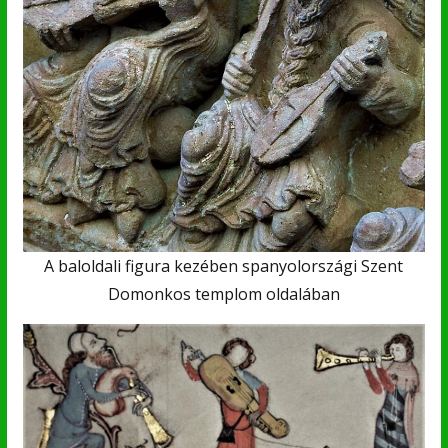
A baloldali figura kezében spanyolországi Szent
Domonkos templom oldalában