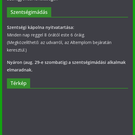
Szentségimádás
Szentségi kápolna nyitvatartása:
Minden nap reggel 8 órától este 6 óráig.
(Megközelíthető: az udvarról, az Altemplom bejáratán
keresztül.)
Nyáron (aug. 29-e szombatig) a szentségimádási alkalmak
elmaradnak.
Térkép