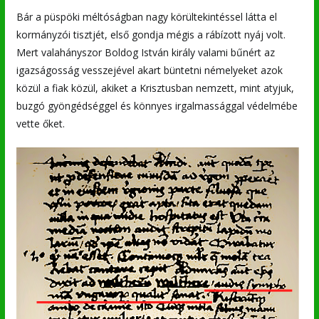
Bár a püspöki méltóságban nagy körültekintéssel látta el
kormányzói tisztjét, első gondja mégis a rábízott nyáj volt.
Mert valahányszor Boldog István király valami bűnért az
igazságosság vesszejével akart büntetni némelyeket azok
közül a fiak közül, akiket a Krisztusban nemzett, mint atyjuk,
buzgó gyöngédséggel és könnyes irgalmassággal védelmébe
vette őket.