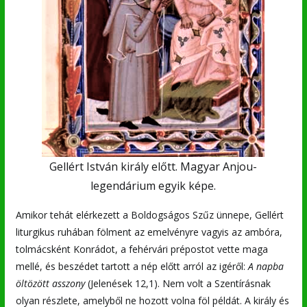
Gellért István király előtt. Magyar Anjou-
legendárium egyik képe.
Amikor tehát elérkezett a Boldogságos Szűz ünnepe, Gellért
liturgikus ruhában fölment az emelvényre vagyis az ambóra,
tolmácsként Konrádot, a fehérvári prépostot vette maga
mellé, és beszédet tartott a nép előtt arról az igéről:
A napba
öltözött asszony
(Jelenések 12,1). Nem volt a Szentírásnak
olyan részlete, amelyből ne hozott volna föl példát. A király és