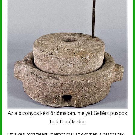
Az a bizonyos kézi őrlőmalom, melyet Gellért püspök
halott működni.
Ezt a kézi mozgatású malmot már az ókorban is használták