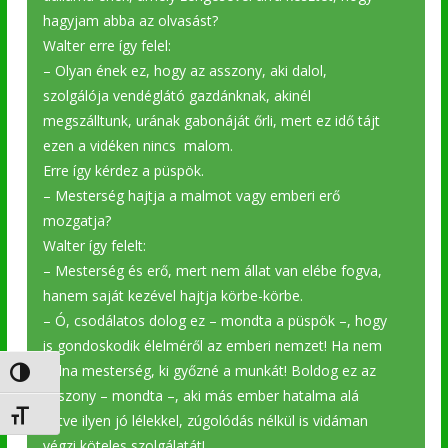
hagyjam abba az olvasást?
Walter erre így felel:
– Olyan ének ez, hogy az asszony, aki dalol,
szolgálója vendéglátó gazdánknak, akinél
megszálltunk, urának gabonáját őrli, mert ez idő tájt
ezen a vidéken nincs malom.
Erre így kérdez a püspök.
– Mesterség hajtja a malmot vagy emberi erő
mozgatja?
Walter így felelt:
– Mesterség és erő, mert nem állat van elébe fogva,
hanem saját kezével hajtja körbe-körbe.
– Ó, csodálatos dolog ez – mondta a püspök –, hogy
is gondoskodik élelméről az emberi nemzet! Ha nem
volna mesterség, ki győzné a munkát! Boldog ez az
Nagy kontraszt váltása
asszony – mondta –, aki más ember hatalma alá
Betűméret váltása
vetve ilyen jó lélekkel, zúgolódás nélkül is vidáman
végzi köteles szolgálatát!