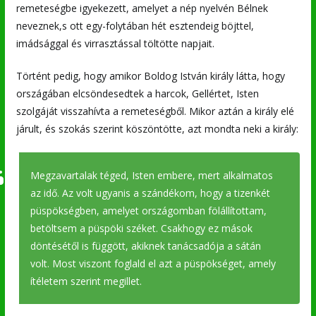
remeteségbe igyekezett, amelyet a nép nyelvén Bélnek
neveznek,s ott egy-folytában hét esztendeig böjttel,
imádsággal és virrasztással töltötte napjait.
Történt pedig, hogy amikor Boldog István király látta, hogy
országában elcsöndesedtek a harcok, Gellértet, Isten
szolgáját visszahívta a remeteségből. Mikor aztán a király elé
járult, és szokás szerint köszöntötte, azt mondta neki a király:
Megzavartalak téged, Isten embere, mert alkalmatos
az idő. Az volt ugyanis a szándékom, hogy a tizenkét
püspökségben, amelyet országomban fölállítottam,
betöltsem a püspöki széket. Csakhogy ez mások
döntésétől is függött, akiknek tanácsadója a sátán
volt. Most viszont foglald el azt a püspökséget, amely
ítéletem szerint megillet.