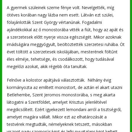
A gyermek szüleinek szeme fénye volt. Nevelgették, míg
ötéves korában nagy lázba nem esett. Látván ezt szülei,
fölajánlották Szent György vértanúnak. Fogadalmi
ajándékokkal az ő monostorába vitték a fiút, hogy az apát és
a szerzetesek előtt nyerje vissza egészségét. Mikor azoknak
imádságára meggyógyult, beöltöztették szerzetesi ruhába. Öt
évet töltött a szerzetesek iskolájában, mesterének föltűnt
éles elméje, tehetsége, és csodálkozott, hogy tudásával
megelőzi azokat, akik régebb óta tanultak.
Felnőve a kolostor apátjává választották. Néhány évig
kormányozta az említett monostort, de aztán el akart utazni
Betlehembe, Szent Jeromos monostorába, s meg akarta
látogatni a Szentföldet, amelyet Krisztus jelenlétével
megdicsőített. Ezért igyekezett lemondani arról a tisztségről,
amelyet magára vállalt. Mikor ezt az elhatározását a
testvérek megtudták, némelyeknek tetszett, másokban
viszont nagy szomorúságot és lelki nyugtalanságot keltett