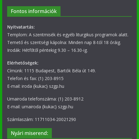
Fontos információk
Nyitvatartás:
Templom: A szentmisék és egyéb liturgikus programok alatt.
Temető és szentségi kápolna: Minden nap 8-tól 18 óráig.
Irodák: Hétfőtől péntekig 9.30 – 16.30-ig.
Elérhetőségek:
Címünk: 1115 Budapest, Bartók Béla út 149.
Telefon és fax: (1) 203-8915
E-mail: iroda {kukac} szgp.hu
Urnairoda telefonszáma: (1) 203-8912
E-mail: urnairoda {kukac} szgp.hu
Számlaszám: 11711034-20021290
Nyári miserend: