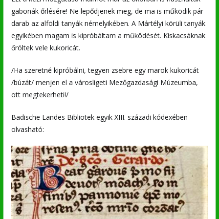
gabonák őrlésére! Ne lepődjenek meg, de ma is működik pár
darab az alföldi tanyák némelyikében. A Mártélyi körüli tanyák
egyikében magam is kipróbáltam a működését. Kiskacsáknak
őröltek vele kukoricát.
/Ha szeretné kipróbálni, tegyen zsebre egy marok kukoricát
/búzát/ menjen el a városligeti Mezőgazdasági Múzeumba,
ott megtekerheti!/
Badische Landes Bibliotek egyik XIII. századi kódexében
olvasható: