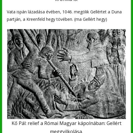
Vata ispán lázadása évében, 1046. megölik Gellértet a Duna
partján, a Kreenfeld hegy tövében. (ma Gellért hegy)
Kő Pál: relief a Római Magyar kápolnában: Gellért
meggyilkolása.