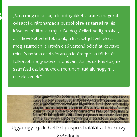
„Vata meg cinkosai, teli ördögökkel, akiknek magukat
odaadták, rárohantak a püspökökre és társaikra, és
köveket zúdítottak rájuk. Boldog Gellért pedig azokat,
akik köveket vetettek rájuk, a kereszt jelével jelölte
meg szüntelen, s István első vértanú példáját követve,
mint Pannónia első vértanúja letérdepelt a földre és
fölkiáltott nagy szóval mondván: „Úr Jézus Krisztus, ne
számítsd ezt bűnüknek, mert nem tudják, hogy mit
cselekszenek.”
Ugyanígy írja le Gellért püspök halálát a Thuróczy
krónika is.