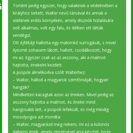
Történt pedig egyszer, hogy valakinek a védelmében a
királyhoz sietett, Walter nevű társával és annak a
vidéknek erdős környékén, amely disznók hizlalására
volt alkalmas, volt egy falu, és délben ott látták
vendégül.
Ott éjféltájt hallotta egy malomkő surrogását, s mivel
ilyesmit sohasem látott, hallott, csodálkozott, hogy
mi az. Egyszer csak az az asszony, aki a malmot
hajtotta, énekelni kezdett.
A püspök álmélkodva szólt Walterhez:
– Walter, hallod a magyarok szimfóniáját, hogyan
hangzik?
Mindketten kacagtak azon az éneken. Mivel pedig az
asszony hajtotta a malmot, és éneke mind
hangosabb lett, a püspök lefeküdt, és még mindig
mosolyogva azt mondta:
– Walter, magyarázd meg nekem, mi ez a különös
dallamú ének, amely zengésével arra késztet, hogy