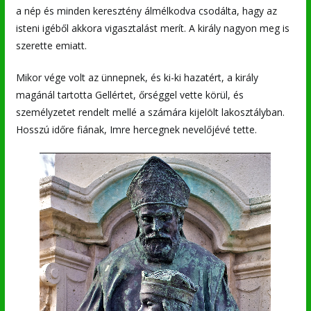
a nép és minden keresztény álmélkodva csodálta, hagy az
isteni igéből akkora vigasztalást merít. A király nagyon meg is
szerette emiatt.
Mikor vége volt az ünnepnek, és ki-ki hazatért, a király
magánál tartotta Gellértet, őrséggel vette körül, és
személyzetet rendelt mellé a számára kijelölt lakosztályban.
Hosszú időre fiának, Imre hercegnek nevelőjévé tette.