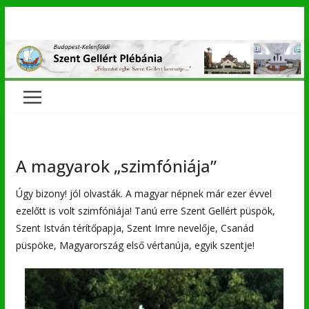
Skip
to
content
A magyarok „szimfóniája”
Úgy bizony! jól olvasták. A magyar népnek már ezer évvel
ezelőtt is volt szimfóniája! Tanú erre Szent Gellért püspök,
Szent István térítőpapja, Szent Imre nevelője, Csanád
püspöke, Magyarország első vértanúja, egyik szentje!